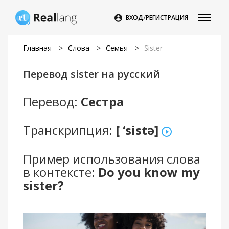
/

ВХОД
РЕГИСТРАЦИЯ
Главная
>
Слова
>
Семья
>
Sister
Перевод sister на русский
Перевод:
Сестра
Транскрипция:
[ ‘sistə]
Пример использования слова
в контексте:
Do you know my
sister?