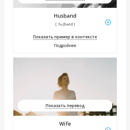
Husband
[ ˈhʌzbənd ]
Показать пример в контексте
Подробнее
Показать перевод
Wife