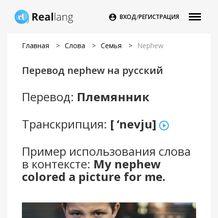
/

ВХОД
РЕГИСТРАЦИЯ
Главная
>
Слова
>
Семья
>
Nephew
Перевод nephew на русский
Перевод:
Племянник
Транскрипция:
[ ‘nevju]
Пример использования слова
в контексте:
My nephew
colored a picture for me.