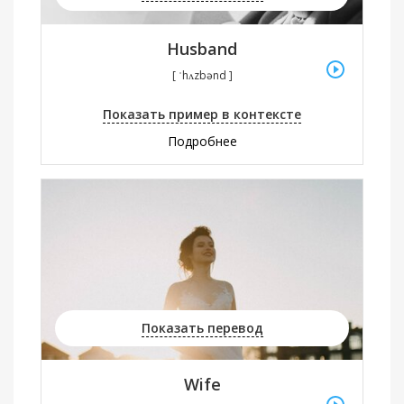
Husband
[ ˈhʌzbənd ]
Показать пример в контексте
Подробнее
Показать перевод
Wife