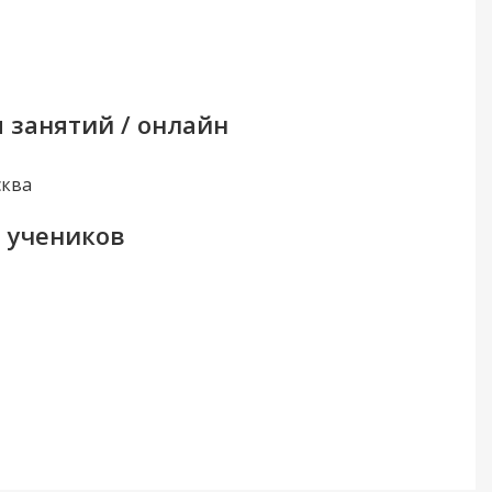
 занятий / онлайн
сква
ь учеников