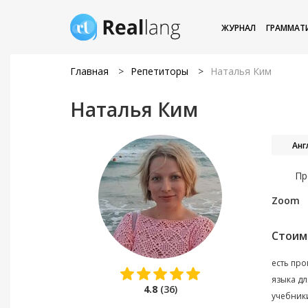
ЖУРНАЛ
ГРАММАТ
Главная
>
Репетиторы
>
Наталья Ким
Наталья Ким
Анг
Пр
Zoom
Стоим
есть про
языка д
4.8
(36)
учебники