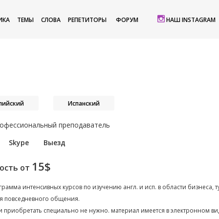
ИКА
ТЕМЫ
СЛОВА
РЕПЕТИТОРЫ
ФОРУМ
НАШ INSTAGRAM
лийский
Испанский
офессиональный преподаватель
Skype
Выезд
15$
ость от
грамма интенсивных курсов по изучению англ. и исп. в области бизнеса, 
ля повседневного общения.
 приобретать специально не нужно. материал имеется в электронном вид