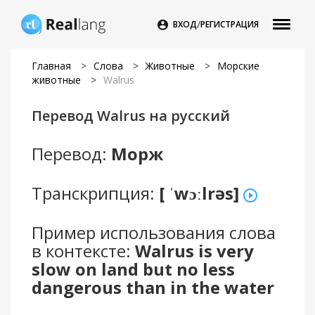
/

ВХОД
РЕГИСТРАЦИЯ
Главная
>
Слова
>
Животные
>
Морские
животные
>
Walrus
Перевод Walrus на русский
Перевод:
Морж
Транскрипция:
[ ˈwɔːlrəs]
Пример использования слова
в контексте:
Walrus is very
slow on land but no less
dangerous than in the water