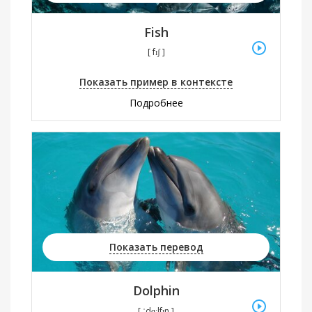
Fish
[ fɪʃ ]
Показать пример в контексте
Подробнее
Показать перевод
Dolphin
[ ˈdɑːlfɪn ]