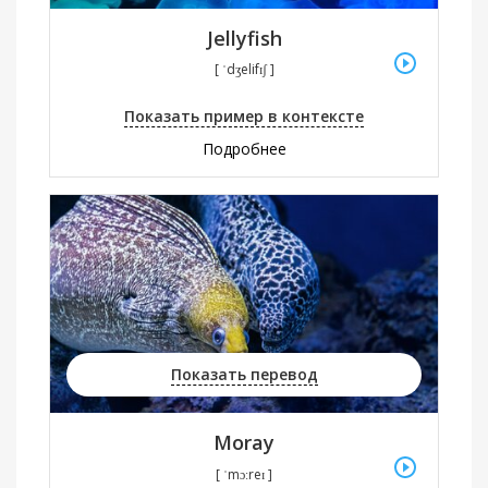
Jellyfish
[ ˈdʒelifɪʃ ]
Показать пример в контексте
Подробнее
Показать перевод
Moray
[ ˈmɔːreɪ ]