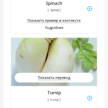
Spinach
[ ˈspɪnɪtʃ ]
Показать пример в контексте
Подробнее
Показать перевод
Turnip
[ ˈtɜːrnɪp ]