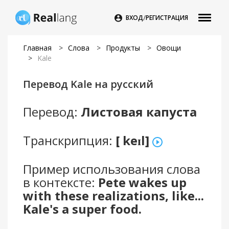
/

ВХОД
РЕГИСТРАЦИЯ
Главная
>
Слова
>
Продукты
>
Овощи
>
Kale
Перевод Kale на русский
Перевод:
Листовая капуста
Транскрипция:
[ keɪl]
Пример использования слова
в контексте:
Pete wakes up
with these realizations, like...
Kale's a super food.