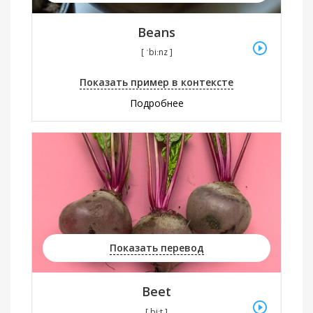
Beans
[ ˈbiːnz ]
Показать пример в контексте
Подробнее
Показать перевод
Beet
[ biːt ]