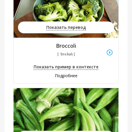
Показать перевод
Broccoli
[ ˈbrɑːkəlɪ ]
Показать пример в контексте
Подробнее