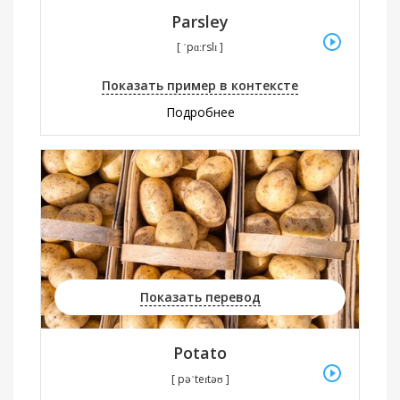
Parsley
[ ˈpɑːrslɪ ]
Показать пример в контексте
Подробнее
Показать перевод
Potato
[ pəˈteɪtəʊ ]