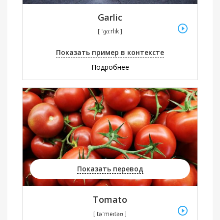
Garlic
[ ˈɡɑːrlɪk ]
Показать пример в контексте
Подробнее
Показать перевод
Tomato
[ təˈmeɪtəʊ ]