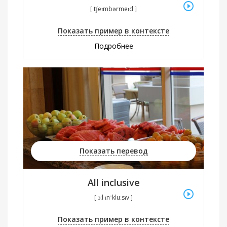
[ tʃeɪmbərmeɪd ]
Показать пример в контексте
Подробнее
Показать перевод
All inclusive
[ ɔːl ɪnˈkluːsɪv ]
Показать пример в контексте