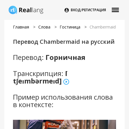
/

ВХОД
РЕГИСТРАЦИЯ
Главная
>
Слова
>
Гостиница
>
Chambermaid
Перевод Chambermaid на русский
Перевод:
Горничная
Транскрипция:
[
tʃeɪmbərmeɪd]
Пример использования слова
в контексте: