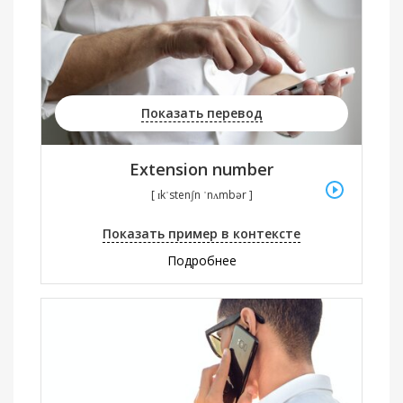
Показать перевод
Extension number
[ ɪkˈstenʃn ˈnʌmbər ]
Показать пример в контексте
Подробнее