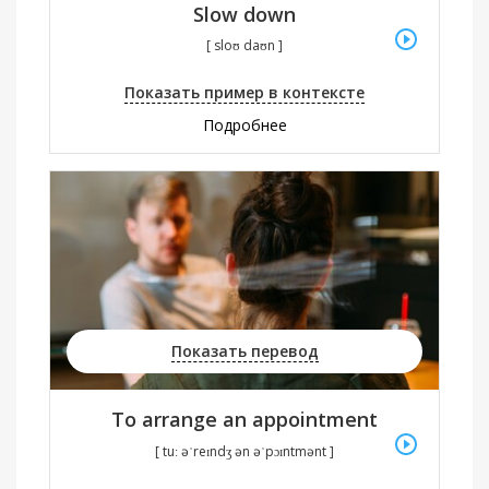
Slow down
[ sloʊ daʊn ]
Показать пример в контексте
Подробнее
Показать перевод
To arrange an appointment
[ tuː əˈreɪndʒ ən əˈpɔɪntmənt ]