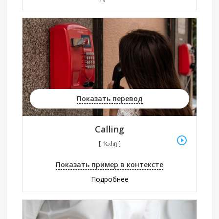
Показать перевод
Calling
[ ˈkɔːlɪŋ ]
Показать пример в контексте
Подробнее