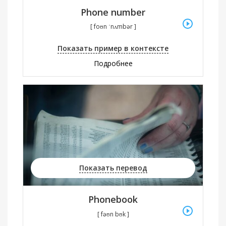
Phone number
[ foʊn ˈnʌmbər ]
Показать пример в контексте
Подробнее
Показать перевод
Phonebook
[ fəʊn bʊk ]