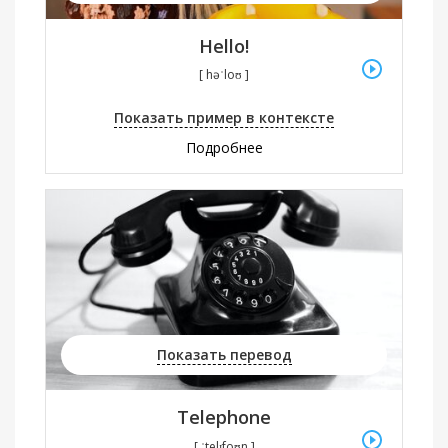
Hello!
[ həˈloʊ ]
Показать пример в контексте
Подробнее
Показать перевод
Telephone
[ ˈtelɪfoʊn ]