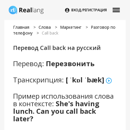
/

ВХОД
РЕГИСТРАЦИЯ
Главная
>
Слова
>
Маркетинг
>
Разговор по
телефону
>
Call back
Перевод Call back на русский
Перевод:
Перезвонить
Транскрипция:
[ ˈkɒl ˈbæk]
Пример использования слова
в контексте:
She's having
lunch. Can you call back
later?