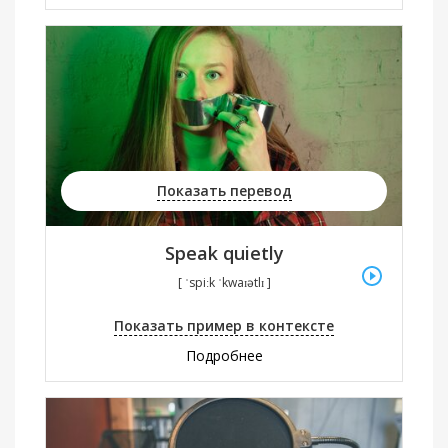
Показать перевод
Speak quietly
[ ˈspiːk ˈkwaɪətlɪ ]
Показать пример в контексте
Подробнее