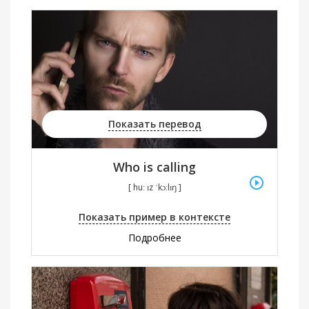
Показать перевод
Who is calling
[ huː ɪz ˈkɔːlɪŋ ]
Показать пример в контексте
Подробнее