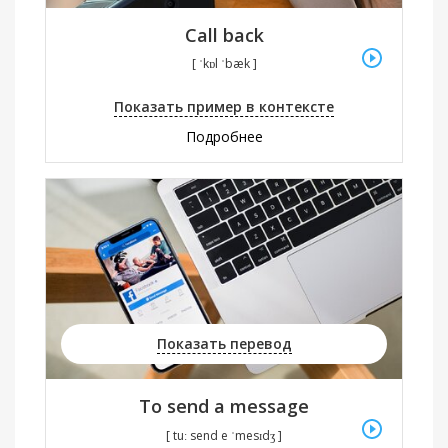
Call back
[ ˈkɒl ˈbæk ]
Показать пример в контексте
Подробнее
Показать перевод
To send a message
[ tuː send e ˈmesɪdʒ ]