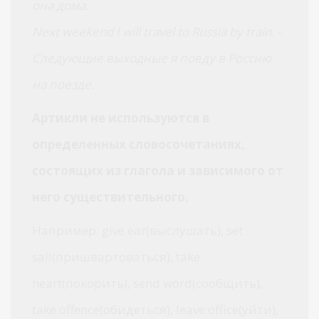
она дома.
Next weekend I will travel to Russia by train. -
Следующие выходные я поеду в Россию
на поезде.
Артикли не используются в
определенных словосочетаниях,
состоящих из глагола и зависимого от
него существительного.
Например: give ear(выслушать), set
sail(пришвартоваться), take
heart(покорить), send word(сообщить),
take offence(обидеться), leave office(уйти),