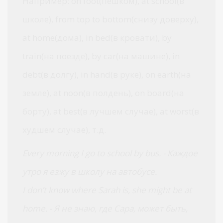
Например: on foot(пешком), at school(в
школе), from top to bottom(снизу доверху),
at home(дома), in bed(в кровати), by
train(на поезде), by car(на машине), in
debt(в долгу), in hand(в руке), on earth(на
земле), at noon(в полдень), on board(на
борту), at best(в лучшем случае), at worst(в
худшем случае), т.д.
Every morning I go to school by bus. - Каждое
утро я езжу в школу на автобусе.
I don’t know where Sarah is, she might be at
home. - Я не знаю, где Сара, может быть,