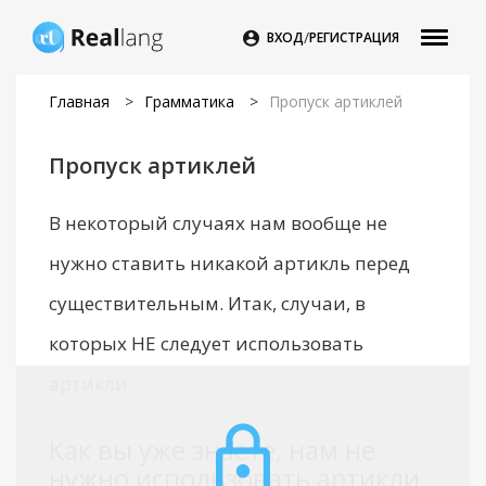
/

ВХОД
РЕГИСТРАЦИЯ
Главная
>
Грамматика
>
Пропуск артиклей
Пропуск артиклей
В некоторый случаях нам вообще не
нужно ставить никакой артикль перед
существительным. Итак, случаи, в
которых НЕ следует использовать
артикли:
Как вы уже знаете, нам не
нужно использовать артикли