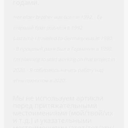
годами.
Her elder brother was born in 1992. - Ее
старший брат родился в 1992.
Last time I travelled to Germany was in 1990.
- В прошлый раз я был в Германии в 1990.
I’m planning to start working on that project in
2020. - Я собираюсь начать работу над
этим проектом в 2020.
Мы не используем артикли
перед притяжательными
местоимениями (мой/твой/их
и т.д.) и указательными
местоимениями (этот/тот/эти/