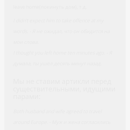
leave home(покинуть дом), т.д.
I didn’t expect him to take offence at my
words. - Я не ожидал, что он обидится на
мои слова.
I thought you left home ten minutes ago. - Я
думала, ты ушел десять минут назад.
Мы не ставим артикли перед
существительными, идущими
парами:
Both husband and wife agreed to travel
around Europe. - Муж и жена согласились