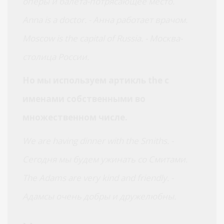
оперы и балета-потрясающее место.
Anna is a doctor. - Анна работает врачом.
Moscow is the capital of Russia. - Москва-
столица России.
Но мы используем артикль the с
именами собственными во
множественном числе.
We are having dinner with the Smiths. -
Сегодня мы будем ужинать со Смитами.
The Adams are very kind and friendly. -
Адамсы очень добры и дружелюбны.